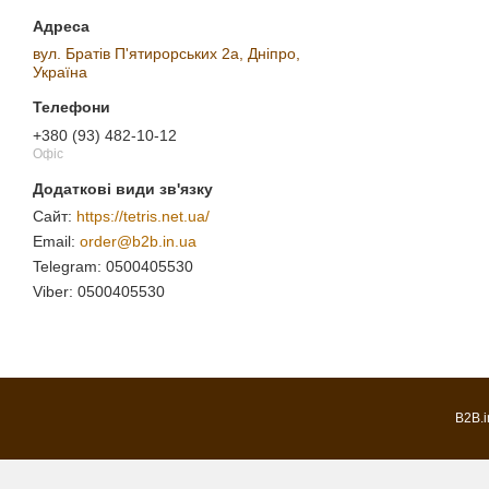
вул. Братів П'ятирорських 2а, Дніпро,
Україна
+380 (93) 482-10-12
Офіс
https://tetris.net.ua/
order@b2b.in.ua
0500405530
0500405530