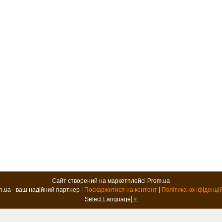
Сайт створений на маркетплейсі
Prom.ua
B2B.in.ua - ваш надійний партнер |
Поскаржитися на контент
|
Політика конфіденці
Select Language
▼