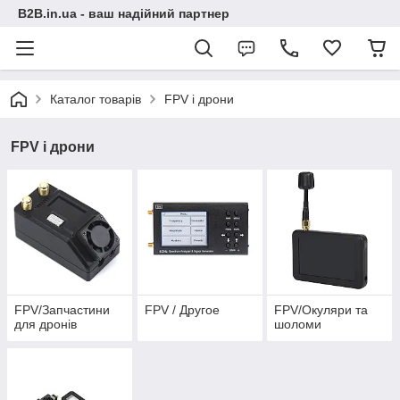
B2B.in.ua - ваш надійний партнер
Каталог товарів
FPV і дрони
FPV і дрони
FPV/Запчастини
FPV / Другое
FPV/Окуляри та
для дронів
шоломи