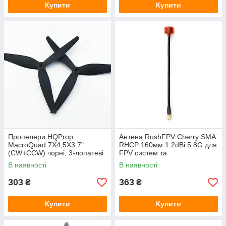
Купити
Купити
Пропелери HQProp
Антена RushFPV Cherry SMA
MacroQuad 7X4,5X3 7"
RHCP 160мм 1.2dBi 5.8G для
(CW+CCW) чорні, 3-лопатеві
FPV систем та
для квадрокоптерів та FPV
відеопередавачів VTX
В наявності
В наявності
303
363
₴
₴
Купити
Купити