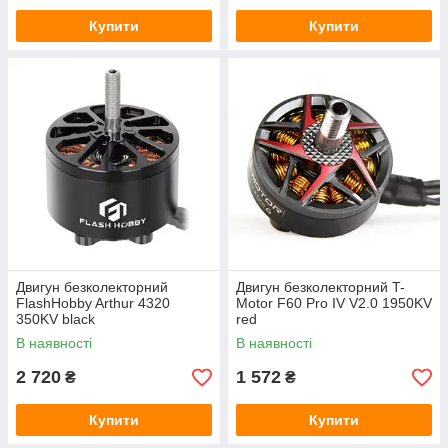
Купити
Купити
Двигун безколекторний
Двигун безколекторний T-
FlashHobby Arthur 4320
Motor F60 Pro IV V2.0 1950KV
350KV black
red
В наявності
В наявності
2 720
1 572
₴
₴
Купити
Купити