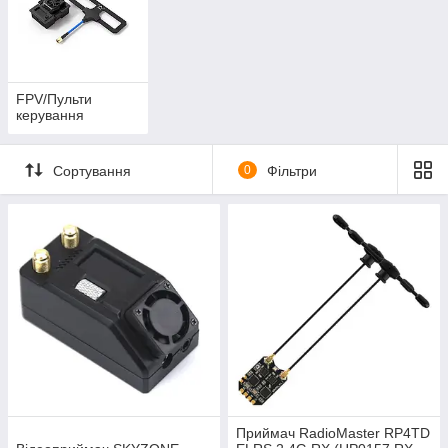
FPV/Пульти
керування
Сортування
0
Фільтри
Приймач RadioMaster RP4TD