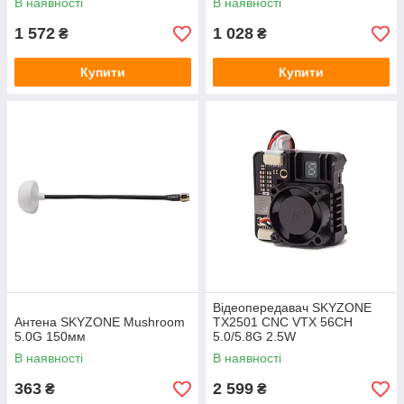
В наявності
В наявності
оновлення Wi-Fi
1 572
1 028
₴
₴
Купити
Купити
Відеопередавач SKYZONE
Антена SKYZONE Mushroom
TX2501 CNC VTX 56CH
5.0G 150мм
5.0/5.8G 2.5W
В наявності
В наявності
363
2 599
₴
₴