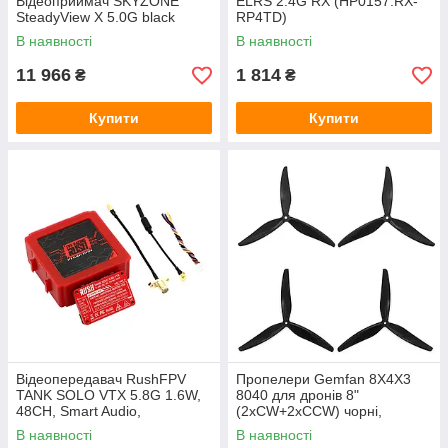
Відеоприймач SKYZONE
ELRS 2.4G RX (HP0157.RX-
SteadyView X 5.0G black
RP4TD)
В наявності
В наявності
11 966
1 814
₴
₴
Купити
Купити
Відеопередавач RushFPV
Пропелери Gemfan 8X4X3
TANK SOLO VTX 5.8G 1.6W,
8040 для дронів 8"
48CH, Smart Audio,
(2xCW+2xCCW) чорні,
алюмінієвий корпус, 12 г
трилопатеві, FPV
В наявності
В наявності