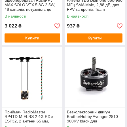
Відеопередавач RushFPV
Антена TBS Diamond 850-950
MAX SOLO VTX 5.8G 2.5W,
МГц SMA Male, 2,88 дБ, для
48 каналів, потужність до
FPV та дронів, Team
2500 мВт, для FPV дронів
BlackSheep
В наявності
В наявності
3 022
937
₴
₴
Купити
Купити
Приймач RadioMaster
Безколекторний двигун
RP4TD-M ELRS 2.4G RX з
BrotherHobby Avenger 2810
ESP32, 2 антени 65 мм,
900KV black для
телеметрія 2x10 мВт,
квадрокоптерів та дронів