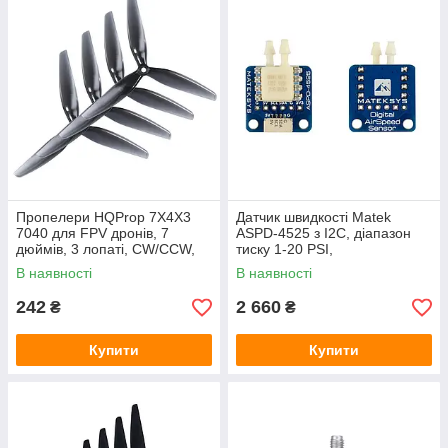
Пропелери HQProp 7X4X3
Датчик швидкості Matek
7040 для FPV дронів, 7
ASPD-4525 з I2C, діапазон
дюймів, 3 лопаті, CW/CCW,
тиску 1-20 PSI,
полікарбонат, 9 г, стабільність
температурний діапазон -40
В наявності
В наявності
та тяга
° C до 125 ° C
242
2 660
₴
₴
Купити
Купити