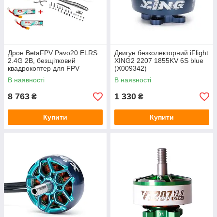
Дрон BetaFPV Pavo20 ELRS
Двигун безколекторний iFlight
2.4G 2B, безщітковий
XING2 2207 1855KV 6S blue
квадрокоптер для FPV
(X009342)
польотів, 54.51 г, підтримка
В наявності
В наявності
DJI O3, 3S 450mAh.
8 763
1 330
₴
₴
Купити
Купити