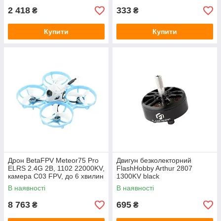
2 418
333
₴
₴
Купити
Купити
Дрон BetaFPV Meteor75 Pro
Двигун безколекторний
ELRS 2.4G 2B, 1102 22000KV,
FlashHobby Arthur 2807
камера C03 FPV, до 6 хвилин
1300KV black
польоту, пропелери Gemfan
В наявності
В наявності
45 мм
8 763
695
₴
₴