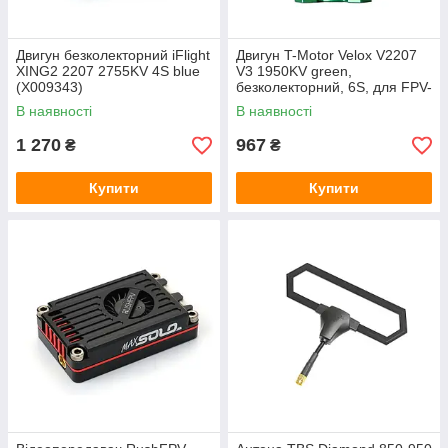
Двигун безколекторний iFlight
Двигун T-Motor Velox V2207
XING2 2207 2755KV 4S blue
V3 1950KV green,
(X009343)
безколекторний, 6S, для FPV-
дронів та гонок, 1050,5 Вт.
В наявності
В наявності
1 270
967
₴
₴
Купити
Купити