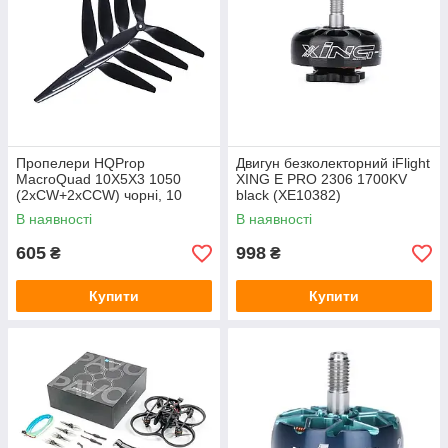
Пропелери HQProp
Двигун безколекторний iFlight
MacroQuad 10X5X3 1050
XING E PRO 2306 1700KV
(2xCW+2xCCW) чорні, 10
black (XE10382)
дюймів, армований нейлон
В наявності
В наявності
для дронів
605
998
₴
₴
Купити
Купити