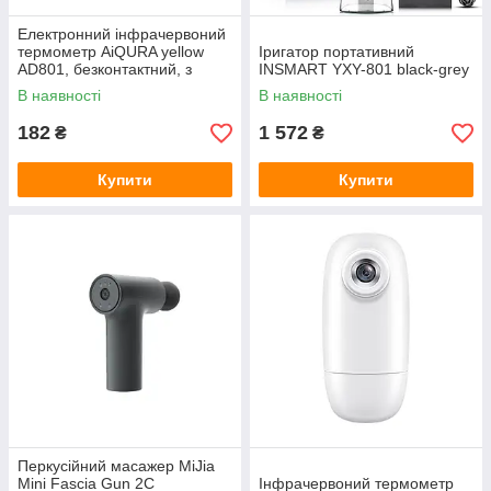
Електронний інфрачервоний
термометр AiQURA yellow
Іригатор портативний
AD801, безконтактний, з
INSMART YXY-801 black-grey
пам'яттю на 16 вимірів
В наявності
В наявності
182
1 572
₴
₴
Купити
Купити
Перкусійний масажер MiJia
Mini Fascia Gun 2C
Інфрачервоний термометр