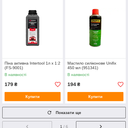
Піна активна Intertool 1л x 1:2
Мастило силіконове Unifix
(FS-9001)
450 мл (951341)
В наявності
В наявності
179
194
₴
₴
Купити
Купити
Показати ще
1
/ 6