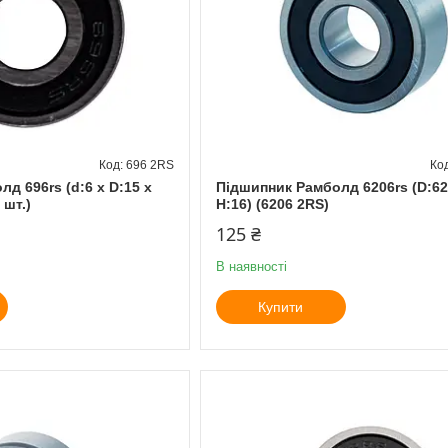
696 2RS
д 696rs (d:6 x D:15 x
Підшипник Рамболд 6206rs (D:62 
 шт.)
H:16) (6206 2RS)
125 ₴
В наявності
Купити