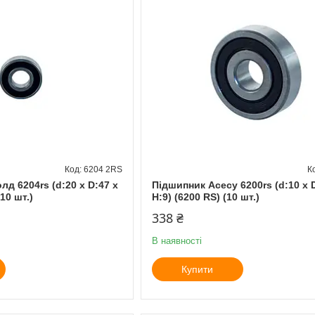
6204 2RS
д 6204rs (d:20 x D:47 x
Підшипник Асесу 6200rs (d:10 x 
10 шт.)
H:9) (6200 RS) (10 шт.)
338 ₴
В наявності
Купити