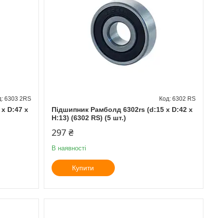
6303 2RS
6302 RS
x D:47 x
Підшипник Рамболд 6302rs (d:15 x D:42 x
H:13) (6302 RS) (5 шт.)
297 ₴
В наявності
Купити