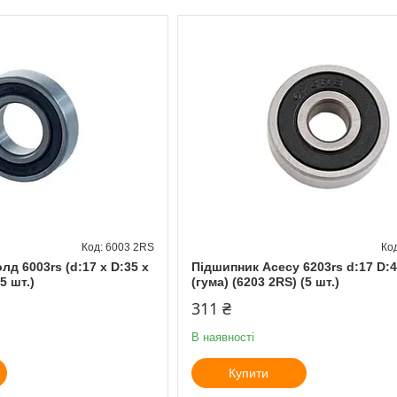
6003 2RS
д 6003rs (d:17 х D:35 х
Підшипник Асесу 6203rs d:17 D:4
5 шт.)
(гума) (6203 2RS) (5 шт.)
311 ₴
В наявності
Купити