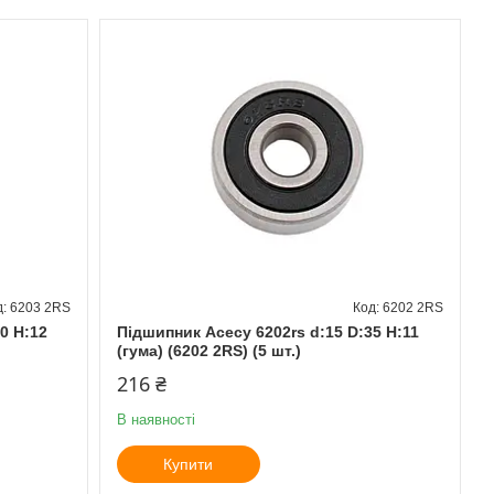
6203 2RS
6202 2RS
0 H:12
Підшипник Асесу 6202rs d:15 D:35 H:11
(гума) (6202 2RS) (5 шт.)
216 ₴
В наявності
Купити