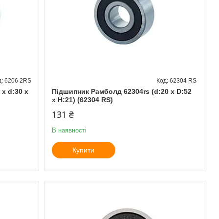
6206 2RS
62304 RS
x d:30 x
Підшипник Рамболд 62304rs (d:20 x D:52
x H:21) (62304 RS)
131 ₴
В наявності
Купити