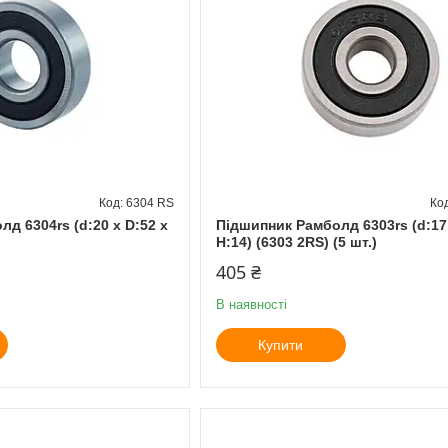
6304 RS
д 6304rs (d:20 x D:52 x
Підшипник Рамболд 6303rs (d:17 
H:14) (6303 2RS) (5 шт.)
405 ₴
В наявності
Купити