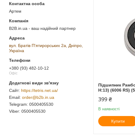
Артем
B2B.in.ua - ваш надійний партнер
вул. Братів П'ятирорських 2а, Дніпро,
Україна
+380 (93) 482-10-12
Офіс
Підшипник Рамбол
H:13) (6006 RS) (5
https://tetris.net.ua/
order@b2b.in.ua
399 ₴
0500405530
В наявності
0500405530
Купити