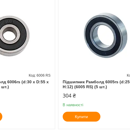
6006 RS
д 6006rs (d:30 x D:55 x
Підшипник Рамболд 6005rs (d:25 
 шт.)
H:12) (6005 RS) (5 шт.)
304 ₴
В наявності
Купити