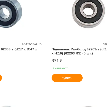
62303 RS
62303rs (d:17 x D:47 x
Підшипник Рамболд 62203rs (d:1
x H:16) (62203 RS) (5 шт.)
331 ₴
В наявності
Купити