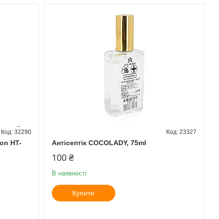
32290
23327
on HT-
Антісептік COCOLADY, 75ml
100 ₴
В наявності
Купити