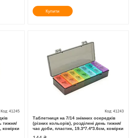
Купити
41245
41243
дків
Таблетниця на 7/14 знімних осередків
ь тижня/
(різних кольорів), розділені день тижня/
, комірки
час доби, пластик, 19.3*7.4*3.6см, комірки
144 ₴