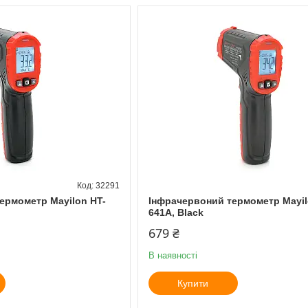
32291
ермометр Mayilon HT-
Інфрачервоний термометр Mayil
641A, Black
679 ₴
В наявності
Купити