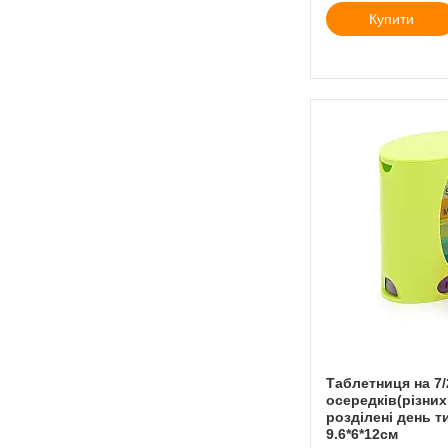
Купити
Таблетниця на 7/
осередків(різних
розділені день т
9.6*6*12см