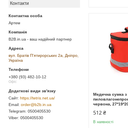
Контакти
Артем
B2B.in.ua - ваш надійний партнер
вул. Братів П'ятирорських 2а, Дніпро,
Україна
+380 (93) 482-10-12
Офіс
Медична сумка з
https://tetris.net.ua/
пиловлагонепрони
червона, 27*19*2
order@b2b.in.ua
0500405530
512 ₴
0500405530
В наявності