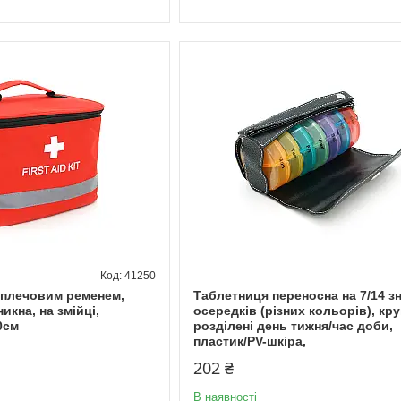
41250
 плечовим ременем,
Таблетниця переносна на 7/14 з
кна, на змійці,
осередків (різних кольорів), кру
0см
розділені день тижня/час доби,
пластик/PV-шкіра,
202 ₴
В наявності