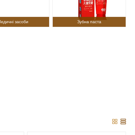
едичні засоби
Зубна паста