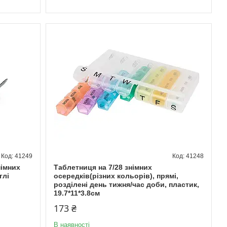
41249
41248
німних
Таблетниця на 7/28 знімних
глі
осередків(різних кольорів), прямі,
розділені день тижня/час доби, пластик,
19.7*11*3.8см
173 ₴
В наявності