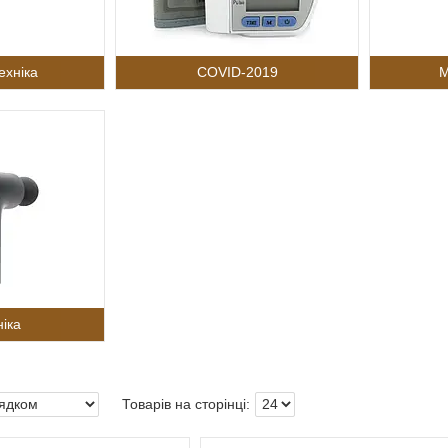
ехніка
COVID-2019
М
іка