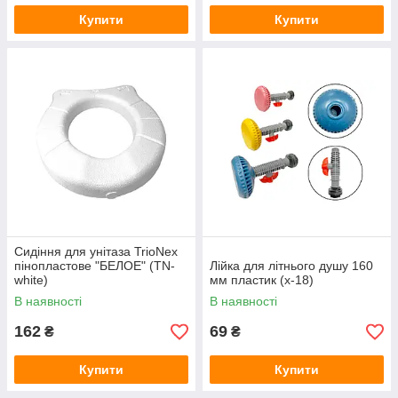
Купити
Купити
Сидіння для унітаза TrioNex
пінопластове "БЕЛОЕ" (TN-
Лійка для літнього душу 160
white)
мм пластик (х-18)
В наявності
В наявності
162
69
₴
₴
Купити
Купити