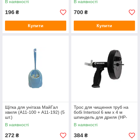
В наявності
В наявності
196
700
₴
₴
Купити
Купити
Щітка для унітаза МайГал
Трос для чищення труб на
хвиля (А11-100 + А11-192) (5
бобі Intertool 6 мм x 4 м
шт.)
шпиндель для дриля (HP-
1008)
В наявності
В наявності
272
384
₴
₴