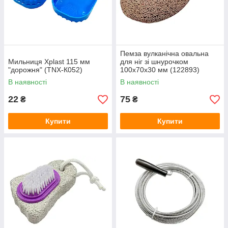
Пемза вулканічна овальна
Мильниця Xplast 115 мм
для ніг зі шнурочком
"дорожня" (TNX-К052)
100х70х30 мм (122893)
В наявності
В наявності
22
75
₴
₴
Купити
Купити