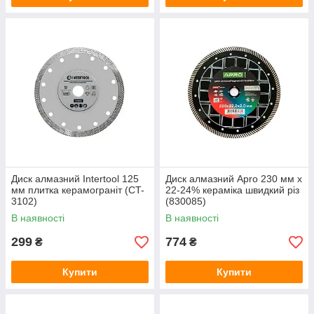
Диск алмазний Intertool 125
Диск алмазний Apro 230 мм x
мм плитка керамограніт (CT-
22-24% кераміка швидкий різ
3102)
(830085)
В наявності
В наявності
299
774
₴
₴
Купити
Купити