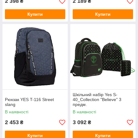
2 398
2 189
₴
₴
Купити
Купити
Шкільний набір Yes S-
Рюкзак YES T-116 Street
40_Collection "Believe" 3
slang
предм.
В наявності
В наявності
2 453
3 092
₴
₴
Купити
Купити