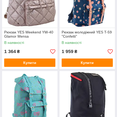
Рюкзак YES Weekend YW-40
Рюкзак молодіжний YES T-59
Glamor Mensa
"Confetti"
В наявності
В наявності
1 364
1 959
₴
₴
Купити
Купити