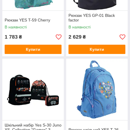
Рюкзак YES GP-01 Black
Рюкзак YES T-59 Cherry
factor
В наявності
В наявності
1 783
2 629
₴
₴
Купити
Купити
Шкільний набір Yes S-30 Juno
XS_Collection "Gamer" 3
Рюкзак шкільний YES T-26