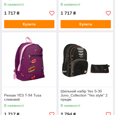
В наявності
В наявності
1 717
1 717
₴
₴
Купити
Купити
Шкільний набір Yes S-30
Рюкзак YES T-94 Tusa
Juno_Collection "Yes style" 2
сливовий
предм.
В наявності
В наявності
1 717
2 794
₴
₴