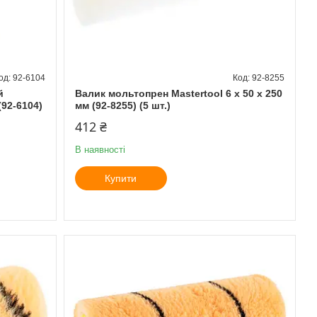
92-6104
92-8255
й
Валик мольтопрен Mastertool 6 х 50 х 250
(92-6104)
мм (92-8255) (5 шт.)
412 ₴
В наявності
Купити