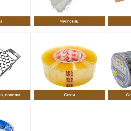
и
Макловиці
ів, кюветки
Скотч
Ст