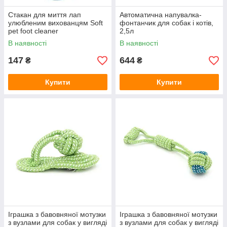
Стакан для миття лап
Автоматична напувалка-
улюбленим вихованцям Soft
фонтанчик для собак і котів,
pet foot cleaner
2,5л
В наявності
В наявності
147
644
₴
₴
Купити
Купити
Іграшка з бавовняної мотузки
Іграшка з бавовняної мотузки
з вузлами для собак у вигляді
з вузлами для собак у вигляді