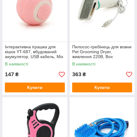
Інтерактивна іграшка для
Пилосос-гребінець для вовни
кішок YT-687, вбудований
Pet Grooming Dryer,
акумулятор, USB кабель, Mix
живлення 220В, Box
color, Box
В наявності
В наявності
147
363
₴
₴
Купити
Купити