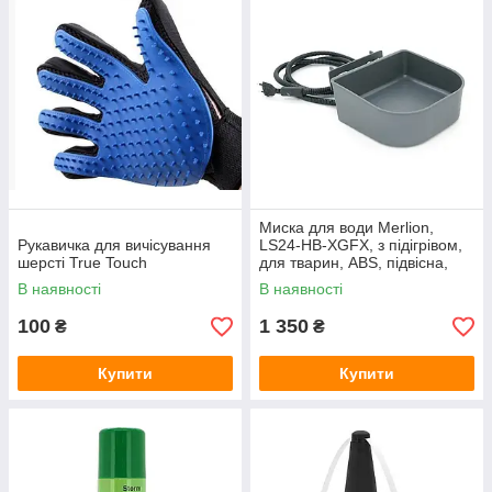
Миска для води Merlion,
Рукавичка для вичісування
LS24-HB-XGFX, з підігрівом,
шерсті True Touch
для тварин, ABS, підвісна,
об'єм 22*20.5*10см, 657гр,
В наявності
В наявності
сірий
100
1 350
₴
₴
Купити
Купити