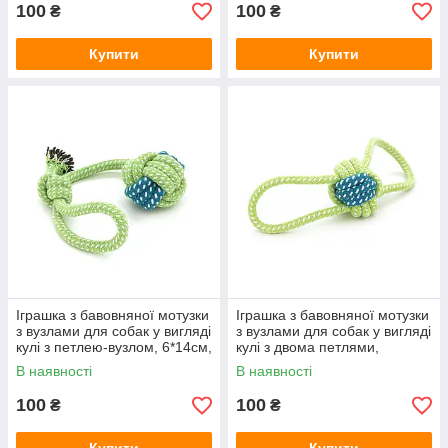
100
100
₴
₴
Купити
Купити
Іграшка з бавовняної мотузки
Іграшка з бавовняної мотузки
з вузлами для собак у вигляді
з вузлами для собак у вигляді
кулі з петлею-вузлом, 6*14см,
кулі з двома петлями,
зелено-синя
6*16см, зелено-синя
В наявності
В наявності
100
100
₴
₴