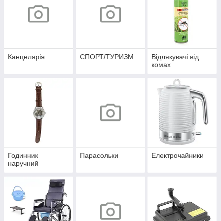
Канцелярія
СПОРТ/ТУРИЗМ
Відлякувачі від
комах
Годинник
Парасольки
Електрочайники
наручний