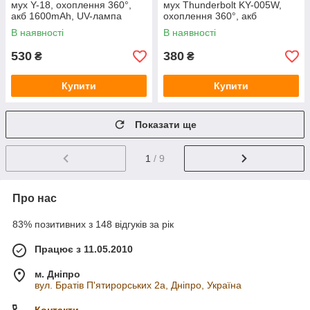
мух Y-18, охоплення 360°,
мух Thunderbolt KY-005W,
акб 1600mAh, UV-лампа
охоплення 360°, акб
365нм, синя, 183*81мм
1600mAh, UV-лампа 365нм,
В наявності
В наявності
біла, 135*73мм
530
380
₴
₴
Купити
Купити
Показати ще
1
/ 9
Про нас
83% позитивних з 148 відгуків за рік
Працює з 11.05.2010
м. Дніпро
вул. Братів П'ятирорських 2а, Дніпро, Україна