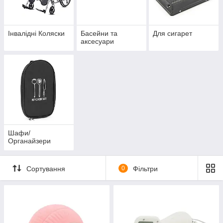
Інвалідні Коляски
Басейни та
Для сигарет
аксесуари
Шафи/
Органайзери
Сортування
0
Фільтри