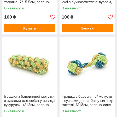
тапочка, 7*15.5см, зелено-
кулі з ручкою/петлею-вузлом,
синя
6*27см, зелено-синя
В наявності
В наявності
100
100
₴
₴
Купити
Купити
Іграшка з бавовняної мотузки
Іграшка з бавовняної мотузки
з вузлами для собак у вигляді
з вузлами для собак у вигляді
кукурудзи, 4*12см, зелено-
гантелі, 6*18см, зелено-синя
синя
В наявності
В наявності