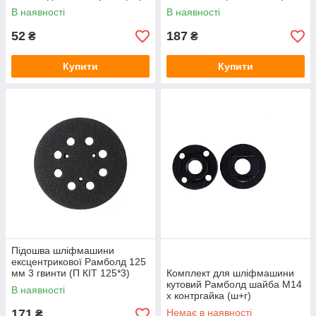
В наявності
В наявності
52
187
₴
₴
Купити
Купити
Підошва шліфмашини
ексцентрикової Рамболд 125
мм 3 гвинти (П КІТ 125*3)
Комплект для шліфмашини
кутовий Рамболд шайба М14
В наявності
x контргайка (ш+г)
171
Немає в наявності
₴