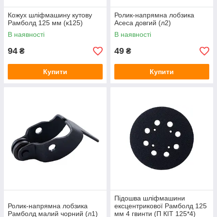
Кожух шліфмашину кутову
Ролик-напрямна лобзика
Рамболд 125 мм (к125)
Асеса довгий (л2)
В наявності
В наявності
94
49
₴
₴
Купити
Купити
Підошва шліфмашини
Ролик-напрямна лобзика
ексцентрикової Рамболд 125
Рамболд малий чорний (л1)
мм 4 гвинти (П КІТ 125*4)