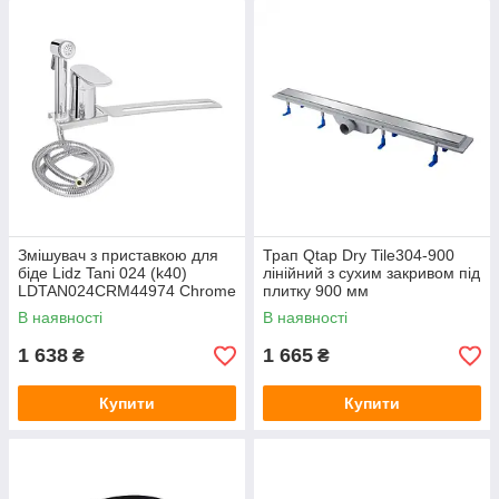
Змішувач з приставкою для
Трап Qtap Dry Tile304-900
біде Lidz Tani 024 (k40)
лінійний з сухим закривом під
LDTAN024CRM44974 Chrome
плитку 900 мм
В наявності
В наявності
1 638
1 665
₴
₴
Купити
Купити