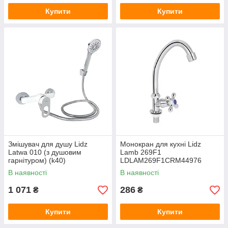
Купити
Купити
Змішувач для душу Lidz
Монокран для кухні Lidz
Latwa 010 (з душовим
Lamb 269F1
гарнітуром) (k40)
LDLAM269F1CRM44976
LDLAT010WHI45426 White
Chrome
В наявності
В наявності
1 071
286
₴
₴
Купити
Купити