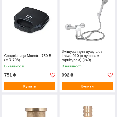
Змішувач для душу Lidz
Сендвічниця Maestro 750 Вт
Latwa 010 (з душовим
(MR-708)
гарнітуром) (k40)
LDLAT010CRM45416 Chrome
В наявності
В наявності
751
992
₴
₴
Купити
Купити