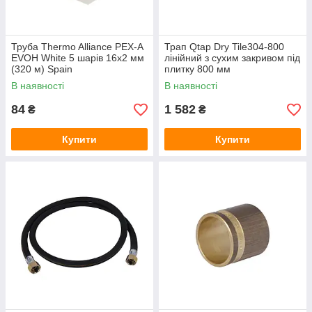
Труба Thermo Alliance PEX-A
Трап Qtap Dry Tile304-800
EVOH White 5 шарів 16х2 мм
лінійний з сухим закривом під
(320 м) Spain
плитку 800 мм
В наявності
В наявності
84
1 582
₴
₴
Купити
Купити