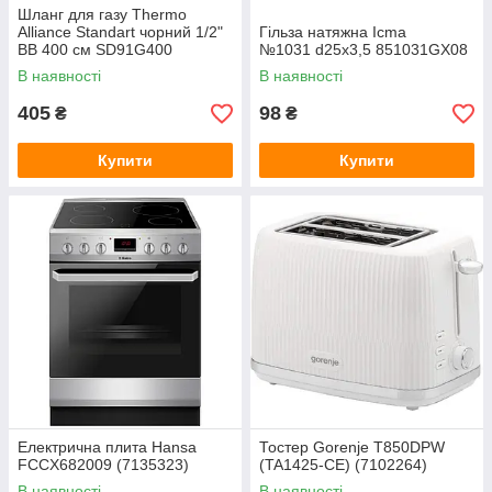
Шланг для газу Thermo
Alliance Standart чорний 1/2"
Гільза натяжна Icma
ВВ 400 см SD91G400
№1031 d25x3,5 851031GX08
В наявності
В наявності
405
98
₴
₴
Купити
Купити
Електрична плита Hansa
Тостер Gorenje T850DPW
FCCX682009 (7135323)
(TA1425-CE) (7102264)
В наявності
В наявності