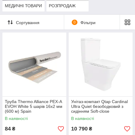
МЕДИЧНІ ТОВАРИ
РОЗПРОДАЖ
Сортування
0
Фільтри
Труба Thermo Alliance PEX-A
Унітаз-компакт Qtap Cardinal
EVOH White 5 шарів 16х2 мм
Ultra Quiet безободковий з
(600 м) Spain
сидінням Soft-close
QT04222168AUQ3W
В наявності
В наявності
84
10 790
₴
₴