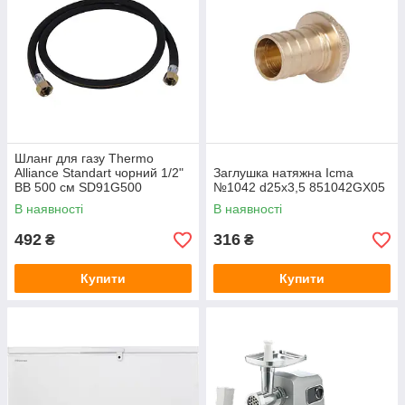
Шланг для газу Thermo
Alliance Standart чорний 1/2"
Заглушка натяжна Icma
ВВ 500 см SD91G500
№1042 d25х3,5 851042GX05
В наявності
В наявності
492
316
₴
₴
Купити
Купити