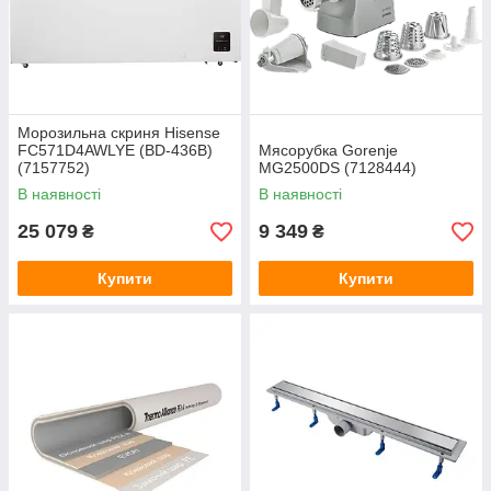
Морозильна скриня Hisense
FC571D4AWLYE (BD-436B)
Мясорубка Gorenje
(7157752)
MG2500DS (7128444)
В наявності
В наявності
25 079
9 349
₴
₴
Купити
Купити