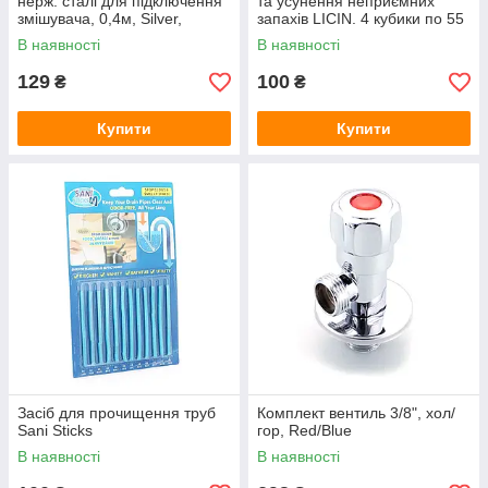
нерж. сталі для підключення
та усунення неприємних
змішувача, 0,4м, Silver,
запахів LICIN. 4 кубики по 55
Blister-box
гр. Із запахом мигдальної
В наявності
В наявності
квітки. Вага: 0,350 кг.
129
100
₴
₴
Купити
Купити
Засіб для прочищення труб
Комплект вентиль 3/8", хол/
Sani Sticks
гор, Red/Blue
В наявності
В наявності