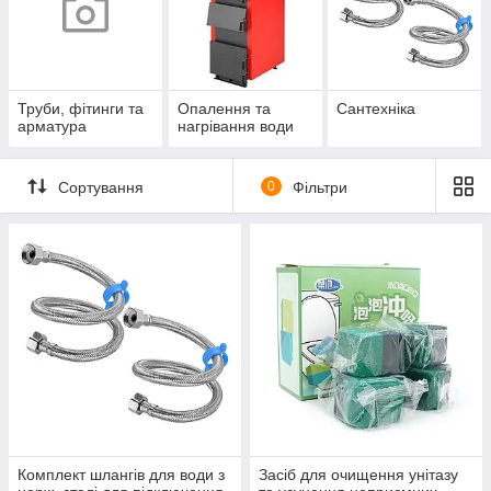
Труби, фітинги та
Опалення та
Сантехніка
арматура
нагрівання води
Сортування
0
Фільтри
Комплект шлангів для води з
Засіб для очищення унітазу