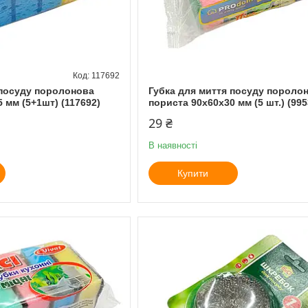
117692
 посуду поролонова
Губка для миття посуду пороло
 мм (5+1шт) (117692)
пориста 90х60х30 мм (5 шт.) (995
29 ₴
В наявності
Купити