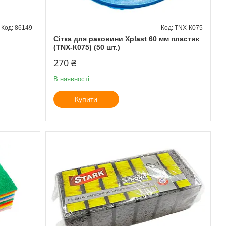
86149
TNX-К075
Сітка для раковини Xplast 60 мм пластик
(TNX-К075) (50 шт.)
270 ₴
В наявності
Купити