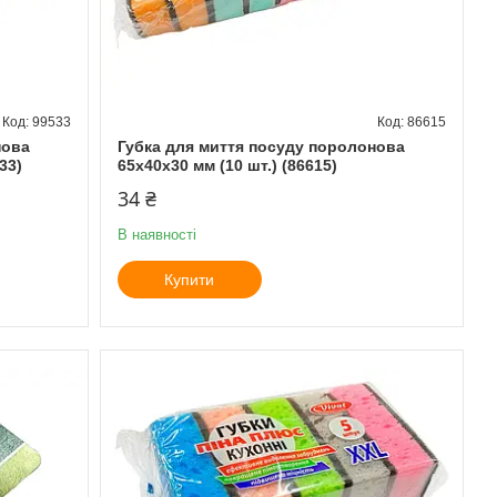
99533
86615
нова
Губка для миття посуду поролонова
33)
65х40х30 мм (10 шт.) (86615)
34 ₴
В наявності
Купити