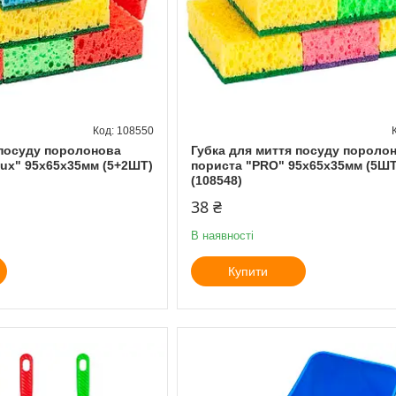
108550
 посуду поролонова
Губка для миття посуду пороло
Lux" 95х65х35мм (5+2ШТ)
пориста "PRO" 95х65х35мм (5ШТ
(108548)
38 ₴
В наявності
Купити