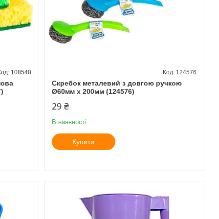
108548
124576
нова
Скребок металевий з довгою ручкою
)
Ø60мм х 200мм (124576)
29 ₴
В наявності
Купити