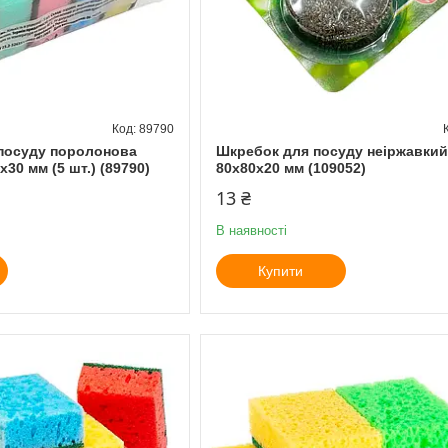
89790
 посуду поролонова
Шкребок для посуду неіржавкий
30 мм (5 шт.) (89790)
80х80х20 мм (109052)
13 ₴
В наявності
Купити