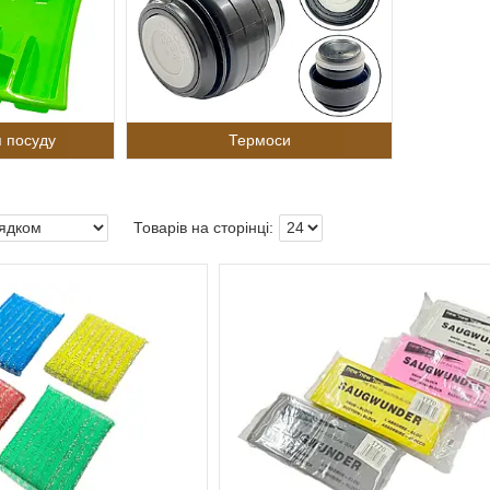
 посуду
Термоси