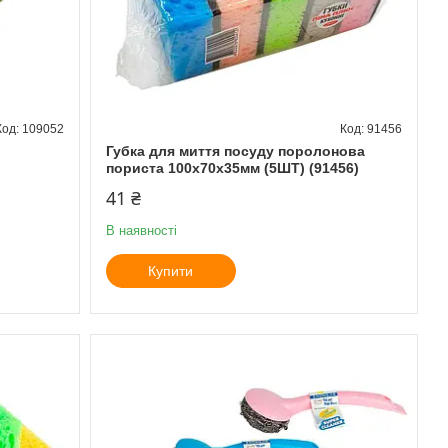
109052
91456
Губка для миття посуду поролонова
пориста 100х70х35мм (5ШТ) (91456)
41 ₴
В наявності
Купити