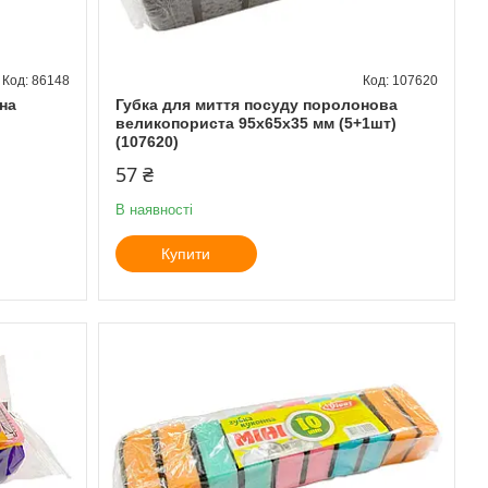
86148
107620
на
Губка для миття посуду поролонова
великопориста 95х65х35 мм (5+1шт)
(107620)
57 ₴
В наявності
Купити