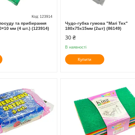
123914
 посуду та прибирання
Чудо-губка гумова "Mari Tex"
×10 мм (4 шт.) (123914)
180х75х15мм (2шт) (86149)
30 ₴
В наявності
Купити