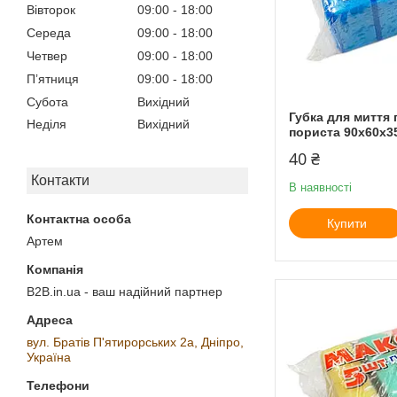
Вівторок
09:00
18:00
Середа
09:00
18:00
Четвер
09:00
18:00
Пʼятниця
09:00
18:00
Субота
Вихідний
Губка для миття
Неділя
Вихідний
пориста 90х60х35
40 ₴
Контакти
В наявності
Купити
Артем
B2B.in.ua - ваш надійний партнер
вул. Братів П'ятирорських 2а, Дніпро,
Україна