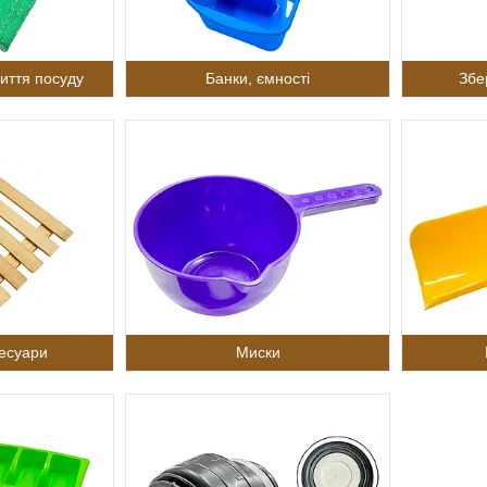
иття посуду
Банки, ємності
Збе
сесуари
Миски