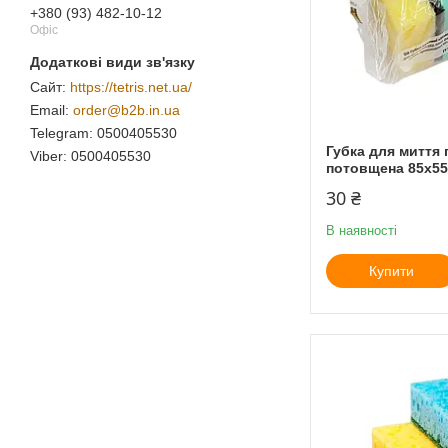
+380 (93) 482-10-12
Офіс
https://tetris.net.ua/
order@b2b.in.ua
0500405530
Губка для миття
0500405530
потовщена 85х55х
30 ₴
В наявності
Купити