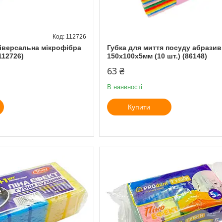
112726
ніверсальна мікрофібра
Губка для миття посуду абразив
112726)
150х100х5мм (10 шт.) (86148)
63 ₴
В наявності
Купити