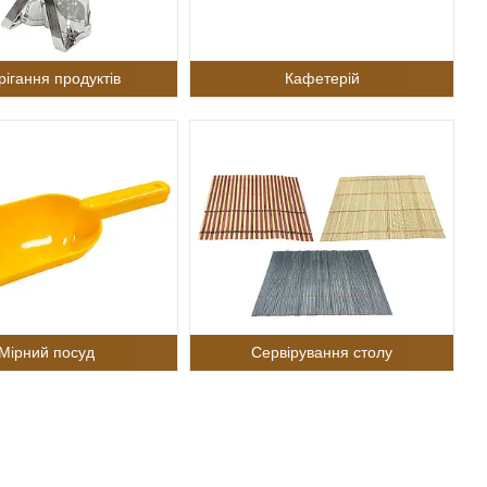
рігання продуктів
Кафетерій
Мірний посуд
Сервірування столу