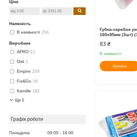
Ціна
Наявність
Губка-скребок у
В наявності
256
160х95мм (3шт) (
83 ₴
Виробник
APRO
21
В наявності
Deli
1
Купити
Empire
259
Fix&Go
18
Kamille
182
Ще 5
Графік роботи
Понеділок
09:00
18:00