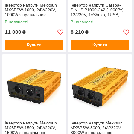
Інвертор напруги Mexxsun
Інвертор напруги Carspa-
MXSPSW-1000, 24V/220V,
SINUS P1000-242 (1000Вт),
1000W з правильною
12/220V, 1xShuko, 1USB,
синусоїдою, 2 Shuko, клемні
клеми, Box Q4
В наявності
В наявності
дроти, Q4
11 000
8 210
₴
₴
Купити
Купити
Інвертор напруги Mexxsun
Інвертор напруги Mexxsun
MXSPSW-1500, 24V/220V,
MXSPSW-3000, 24V/220V,
1500W з правільною
3000W з правильною