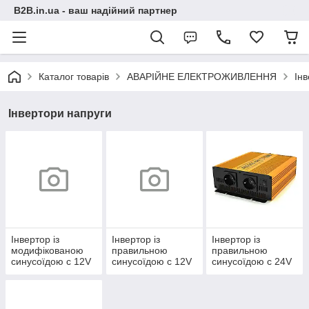
B2B.in.ua - ваш надійний партнер
Каталог товарів
АВАРІЙНЕ ЕЛЕКТРОЖИВЛЕННЯ
Ін
Інвертори напруги
Інвертор із
Інвертор із
Інвертор із
модифікованою
правильною
правильною
синусоїдою c 12V
синусоїдою c 12V
синусоїдою c 24V
=> 220V
=> 220V
=> 220V