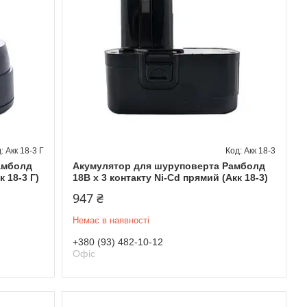
Акк 18-3 Г
Акк 18-3
амболд
Акумулятор для шуруповерта Рамболд
к 18-3 Г)
18В x 3 контакту Ni-Cd прямий (Акк 18-3)
947 ₴
Немає в наявності
+380 (93) 482-10-12
Офіс