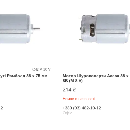
М 10 V
ті Рамболд 38 x 75 мм
Мотор Шуроповерти Асеса 38 x 
8В (М 8 V)
214 ₴
Немає в наявності
12
+380 (93) 482-10-12
Офіс