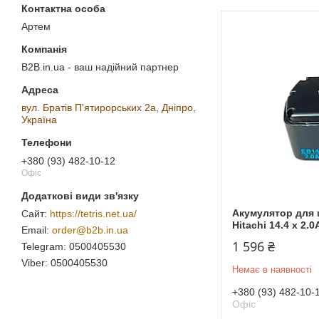
Артем
B2B.in.ua - ваш надійний партнер
вул. Братів П'ятирорських 2а, Дніпро,
Україна
+380 (93) 482-10-12
Офіс
Акумулятор для 
https://tetris.net.ua/
Hitachi 14.4 x 2.0
order@b2b.in.ua
1 596 ₴
0500405530
0500405530
Немає в наявності
+380 (93) 482-10-
Офіс