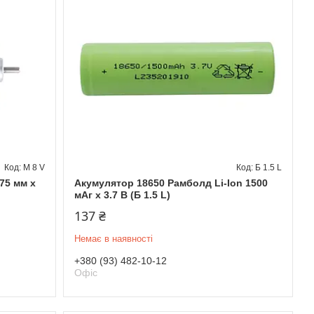
М 8 V
Б 1.5 L
75 мм x
Акумулятор 18650 Рамболд Li-Ion 1500
мАг x 3.7 В (Б 1.5 L)
137 ₴
Немає в наявності
+380 (93) 482-10-12
Офіс