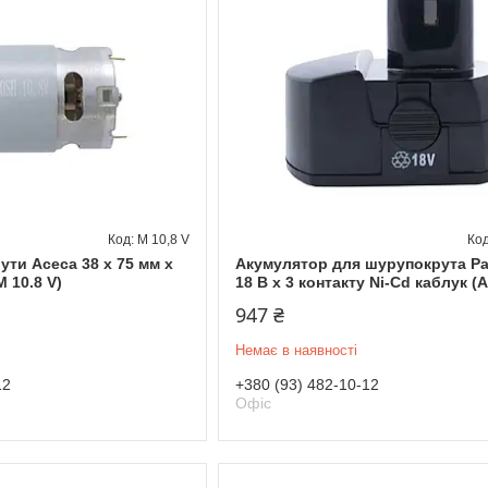
М 10,8 V
ти Aceca 38 x 75 мм x
Акумулятор для шурупокрута Р
М 10.8 V)
18 В x 3 контакту Ni-Cd каблук (А
947 ₴
Немає в наявності
12
+380 (93) 482-10-12
Офіс