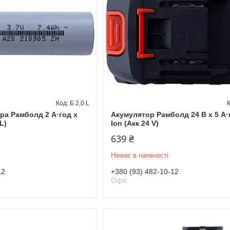
Б 2,0 L
ра Рамболд 2 А·год x
Акумулятор Рамболд 24 В x 5 А·г
 L)
Ion (Акк 24 V)
639 ₴
Немає в наявності
12
+380 (93) 482-10-12
Офіс