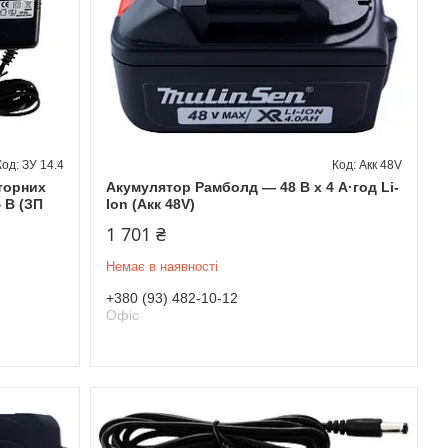
ЗУ 14.4
Акк 48V
торних
Акумулятор Рамболд — 48 В x 4 А·год Li-
 В (ЗП
Ion (Акк 48V)
1 701 ₴
Немає в наявності
+380 (93) 482-10-12
Офіс