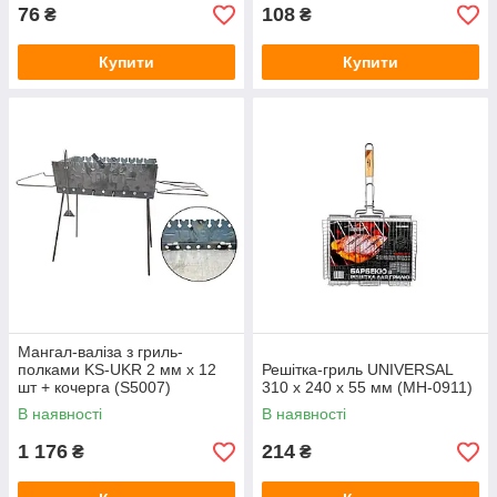
76
108
₴
₴
Купити
Купити
Мангал-валіза з гриль-
полками KS-UKR 2 мм x 12
Решітка-гриль UNIVERSAL
шт + кочерга (S5007)
310 х 240 х 55 мм (MH-0911)
В наявності
В наявності
1 176
214
₴
₴