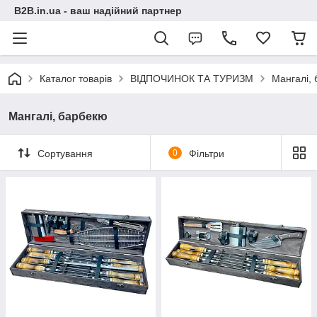
B2B.in.ua - ваш надійний партнер
Каталог товарів
ВІДПОЧИНОК ТА ТУРИЗМ
Мангалі,
Мангалі, барбекю
Сортування
0
Фільтри