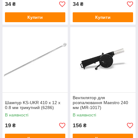
34
34
₴
₴
Купити
Купити
Вентилятор для
Шампур KS-UKR 410 x 12 х
розпалювання Maestro 240
0.8 мм трикутний (6286)
мм (MR-1017)
В наявності
В наявності
19
156
₴
₴