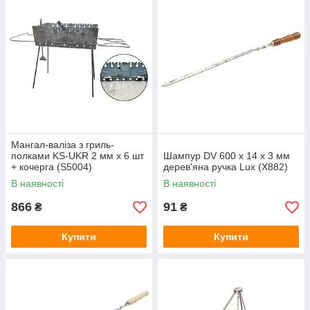
Мангал-валіза з гриль-
полками KS-UKR 2 мм x 6 шт
Шампур DV 600 x 14 x 3 мм
+ кочерга (S5004)
дерев'яна ручка Lux (Х882)
В наявності
В наявності
866
91
₴
₴
Купити
Купити