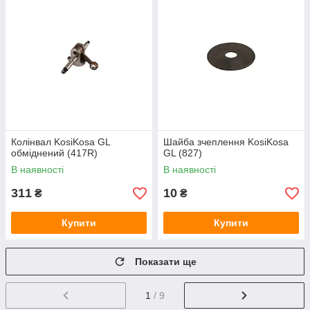
Колінвал KosiKosa GL
Шайба зчеплення KosiKosa
обміднений (417R)
GL (827)
В наявності
В наявності
311
10
₴
₴
Купити
Купити
Показати ще
1
/ 9