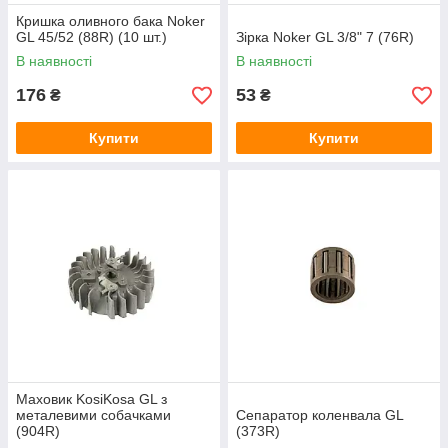
Кришка оливного бака Noker
GL 45/52 (88R) (10 шт.)
Зірка Noker GL 3/8" 7 (76R)
В наявності
В наявності
176
53
₴
₴
Купити
Купити
Маховик KosiKosa GL з
металевими собачками
Сепаратор коленвала GL
(904R)
(373R)