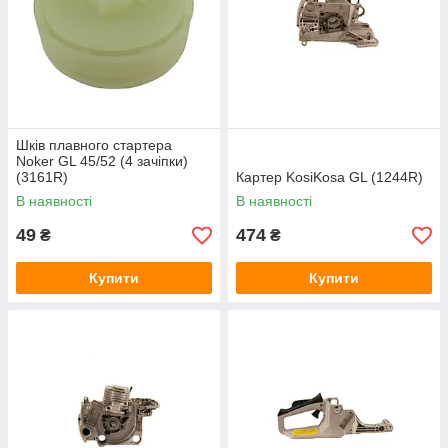
Шків плавного стартера
Noker GL 45/52 (4 зачіпки)
(3161R)
Картер KosiKosa GL (1244R)
В наявності
В наявності
49
474
₴
₴
Купити
Купити