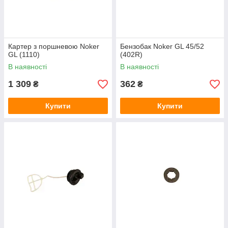
Картер з поршневою Noker
Бензобак Noker GL 45/52
GL (1110)
(402R)
В наявності
В наявності
1 309
362
₴
₴
Купити
Купити