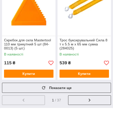
Скребок для скла Mastertool
Трос буксирувальний Сила 8
110 мм трикутний 5 шт (84-
т x 5.5 м x 65 мм сумка
0013) (5 шт.)
(284025)
В наявності
В наявності
115
539
₴
₴
Купити
Купити
Показати ще
1
/ 37