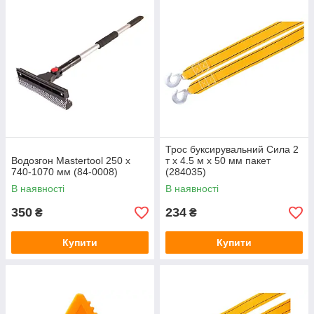
Трос буксирувальний Сила 2
Водозгон Mastertool 250 x
т x 4.5 м x 50 мм пакет
740-1070 мм (84-0008)
(284035)
В наявності
В наявності
350
234
₴
₴
Купити
Купити