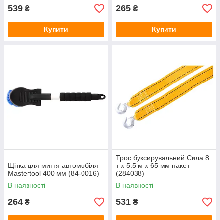
539
265
₴
₴
Купити
Купити
Трос буксирувальний Сила 8
Щітка для миття автомобіля
т x 5.5 м x 65 мм пакет
Mastertool 400 мм (84-0016)
(284038)
В наявності
В наявності
264
531
₴
₴