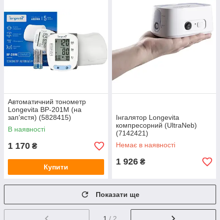
Автоматичний тонометр
Longevita BP-201M (на
зап'ястя) (5828415)
Інгалятор Longevita
компресорний (UltraNeb)
В наявності
(7142421)
1 170
Немає в наявності
₴
1 926
₴
Купити
Показати ще
1
/ 2