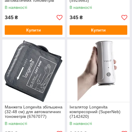
автоматичних тонометрів
(5925663)
(6767076)
В наявності
В наявності
345
345
₴
₴
Купити
Купити
Манжета Longevita збільшена
Інгалятор Longevita
(32-48 см) для автоматичних
компресорний (SuperNeb)
тонометрів (6767077)
(7142420)
В наявності
В наявності