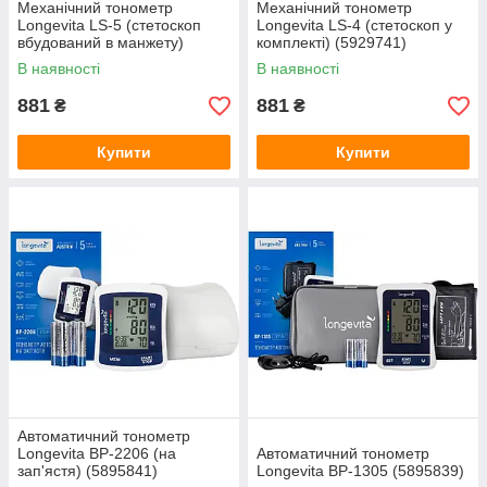
Механічний тонометр
Механічний тонометр
Longevita LS-5 (стетоскоп
Longevita LS-4 (стетоскоп у
вбудований в манжету)
комплекті) (5929741)
(5929751)
В наявності
В наявності
881
881
₴
₴
Купити
Купити
Автоматичний тонометр
Longevita ВР-2206 (на
Автоматичний тонометр
зап'ястя) (5895841)
Longevita BP-1305 (5895839)