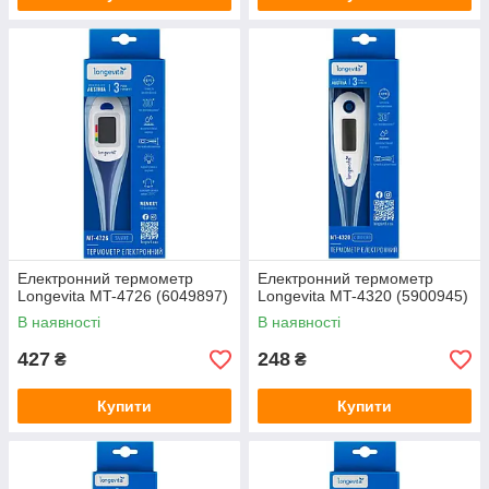
Електронний термометр
Електронний термометр
Longevita MT-4726 (6049897)
Longevita MT-4320 (5900945)
В наявності
В наявності
427
248
₴
₴
Купити
Купити