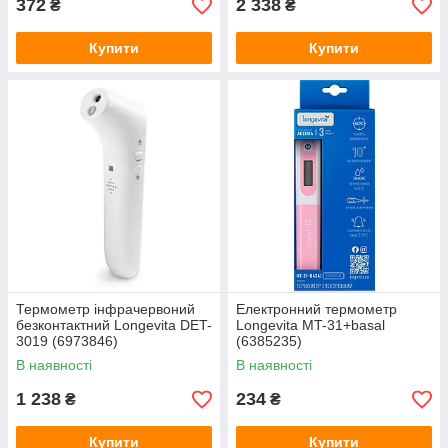
372
2 338
₴
₴
Купити
Купити
Термометр інфрачервоний
Електронний термометр
безконтактний Longevita DET-
Longevita MT-31+basal
3019 (6973846)
(6385235)
В наявності
В наявності
1 238
234
₴
₴
Купити
Купити