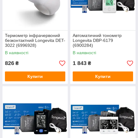
Термометр інфрачервоний
Автоматичний тонометр
безконтактний Longevita DET-
Longevita DBP-6179
3022 (6996928)
(6900284)
В наявності
В наявності
826
1 843
₴
₴
Купити
Купити