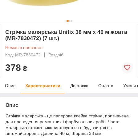
Стрічка малярська Unifix 38 мм x 40 м жовта
(MR-7830472) (7 шт.)
Немає в наявності
Код: MR-7830472
Роздріб
378
₴
Опис
Характеристики
Доставка
Оплата
Умови 
Опис
Стрічка малярська - це паперова клейка стрічка, призначена
для проведення ремонтних і фарбувальних робіт. Часто
малярська стрічка використовується в будівництві і в
автомайстерень. Довжина 40 м; Ширина 38 мм.