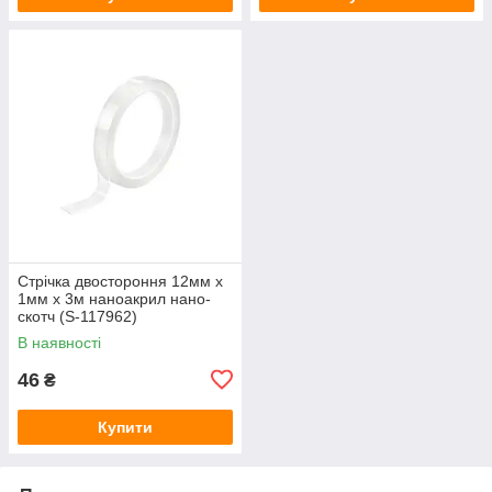
Стрічка двостороння 12мм x
1мм x 3м наноакрил нано-
скотч (S-117962)
В наявності
46
₴
Купити