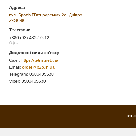
вул. Братів П'ятирорських 2а, Дніпро,
Україна
+380 (93) 482-10-12
Офіс
https://tetris.net.ua/
order@b2b.in.ua
0500405530
0500405530