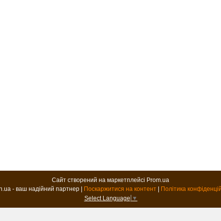
Сайт створений на маркетплейсі
Prom.ua
B2B.in.ua - ваш надійний партнер |
Поскаржитися на контент
|
Політика конфіденці
Select Language
▼