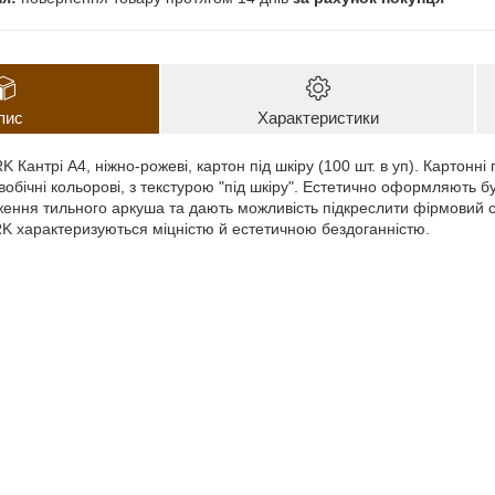
пис
Характеристики
Кантрі А4, ніжно-рожеві, картон під шкіру (100 шт. в уп). Картонн
двобічні кольорові, з текстурою "під шкіру". Естетично оформляють б
ення тильного аркуша та дають можливість підкреслити фірмовий ст
 характеризуються міцністю й естетичною бездоганністю.