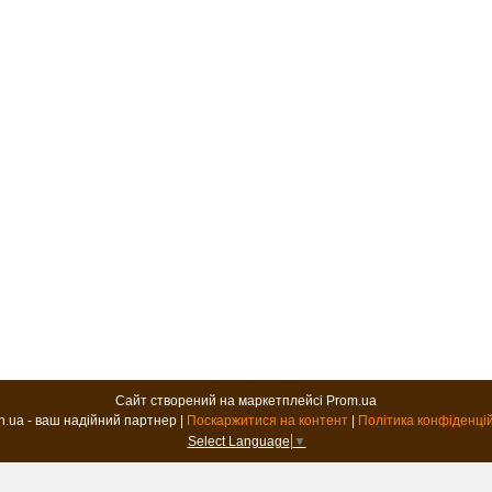
Сайт створений на маркетплейсі
Prom.ua
B2B.in.ua - ваш надійний партнер |
Поскаржитися на контент
|
Політика конфіденці
Select Language
▼