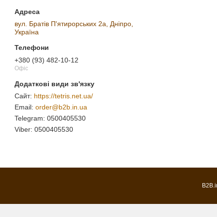
вул. Братів П'ятирорських 2а, Дніпро,
Україна
+380 (93) 482-10-12
Офіс
https://tetris.net.ua/
order@b2b.in.ua
0500405530
0500405530