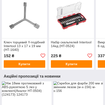
Ключ торцевий Y-подібний
Набір скальпелей Intertool
Викр
Intertool 13 x 17 x 19 мм
14ед (HT-0524)
6 од
(HT-1640)
152
225
337
₴
₴
Купити
Купити
Акційні пропозиції та новинки