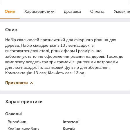
Опис
Характеристики
Доставка
Оплата
Умови п
Опис
Набір скальпелей призначений для фігурного різання для
дерева. Набір складається з 13 лез-насадок, з
високовуглецевої сталі, різних форм і розмірів, що
забезпечують точне оформлення різання на дереві. Також до
комплекту входять три три тримачі з цанговими патронами
для лез-насадок і пластиковий футляр для зберігання.
Комплектація: 13 лез; Кількість лез: 13 од.
Приховати
Характеристики
Основні
Виробник
Intertool
Країна виробник
Китай