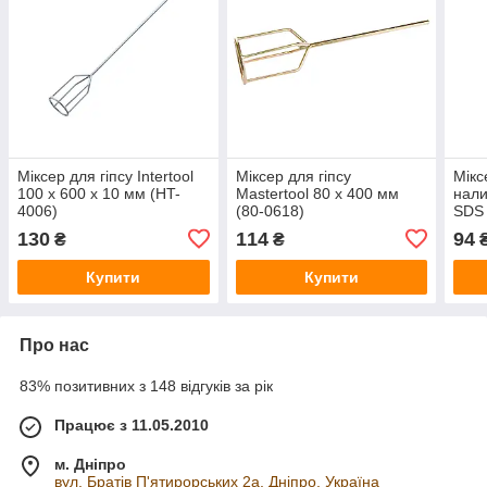
Міксер для гіпсу Intertool
Міксер для гіпсу
Мікс
100 x 600 x 10 мм (HT-
Mastertool 80 x 400 мм
нали
4006)
(80-0618)
SDS 
130
114
94
₴
₴
Купити
Купити
Про нас
83% позитивних з 148 відгуків за рік
Працює з 11.05.2010
м. Дніпро
вул. Братів П'ятирорських 2а, Дніпро, Україна