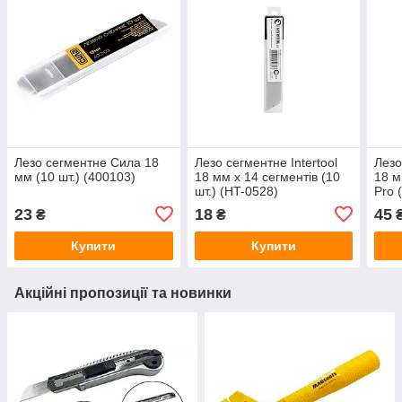
Лезо сегментне Сила 18
Лезо сегментне Intertool
Лезо
мм (10 шт.) (400103)
18 мм x 14 сегментів (10
18 м
шт.) (HT-0528)
Pro 
23
18
45
₴
₴
Купити
Купити
Акційні пропозиції та новинки