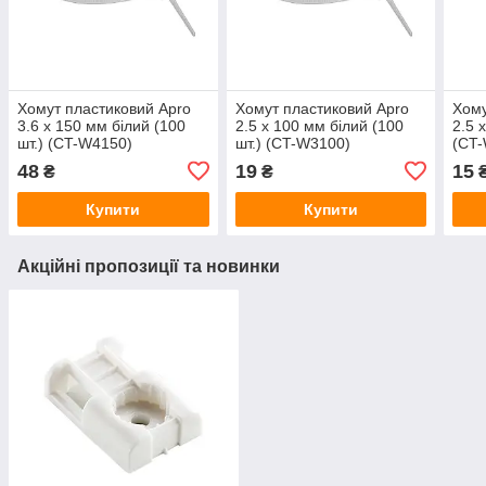
Хомут пластиковий Apro
Хомут пластиковий Apro
Хому
3.6 х 150 мм білий (100
2.5 х 100 мм білий (100
2.5 
шт.) (CT-W4150)
шт.) (CT-W3100)
(CT
48
19
15
₴
₴
Купити
Купити
Акційні пропозиції та новинки