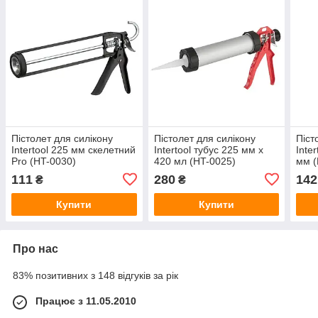
Пістолет для силікону
Пістолет для силікону
Піст
Intertool 225 мм скелетний
Intertool тубус 225 мм х
Inte
Pro (HT-0030)
420 мл (HT-0025)
мм (
111
280
142
₴
₴
Купити
Купити
Про нас
83% позитивних з 148 відгуків за рік
Працює з 11.05.2010