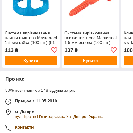
Система вирівнювання
Система вирівнювання
Клин
плитки гвинтова Mastertool
плитки гвинтова Mastertool
плит
1.5 мм гайка (100 шт.) (81-
1.5 мм основа (100 шт.)
мм M
0513)
(81-0512)
0507
113
137
188
₴
₴
Купити
Купити
Про нас
83% позитивних з 148 відгуків за рік
Працює з 11.05.2010
м. Дніпро
вул. Братів П'ятирорських 2а, Дніпро, Україна
Контакти