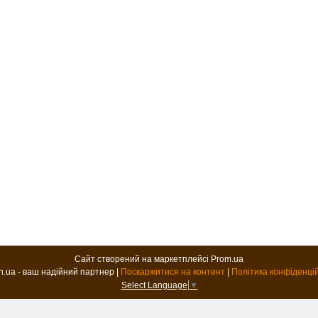
Сайт створений на маркетплейсі
Prom.ua
B2B.in.ua - ваш надійний партнер |
Поскаржитися на контент
|
Політика конфіденці
Select Language
▼