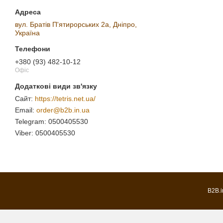
вул. Братів П'ятирорських 2а, Дніпро,
Україна
+380 (93) 482-10-12
Офіс
https://tetris.net.ua/
order@b2b.in.ua
0500405530
0500405530