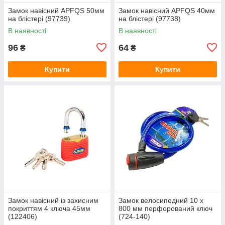
Замок навісний APFQS 50мм
Замок навісний APFQS 40мм
на блістері (97739)
на блістері (97738)
В наявності
В наявності
96
64
₴
₴
Купити
Купити
Замок навісний із захисним
Замок велосипедний 10 x
покриттям 4 ключа 45мм
800 мм перфорований ключ
(122406)
(724-140)