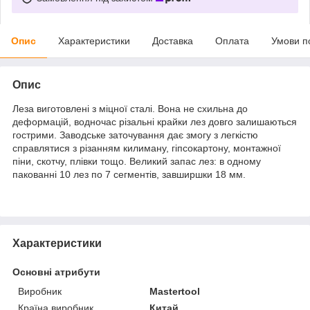
Опис
Характеристики
Доставка
Оплата
Умови п
Опис
Леза виготовлені з міцної сталі. Вона не схильна до
деформацій, водночас різальні крайки лез довго залишаються
гострими. Заводське заточування дає змогу з легкістю
справлятися з різанням килиману, гіпсокартону, монтажної
піни, скотчу, плівки тощо. Великий запас лез: в одному
пакованні 10 лез по 7 сегментів, завширшки 18 мм.
Характеристики
Основні атрибути
Виробник
Mastertool
Країна виробник
Китай