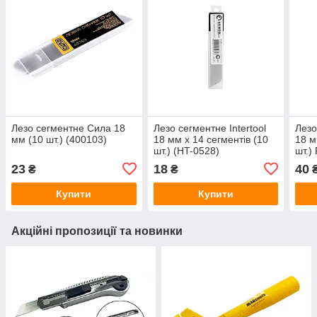
Лезо сегментне Сила 18
Лезо сегментне Intertool
Лезо
мм (10 шт.) (400103)
18 мм x 14 сегментів (10
18 м
шт.) (HT-0528)
шт.)
23
18
40
₴
₴
Купити
Купити
Акційні пропозиції та новинки