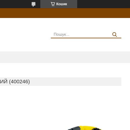
Кошик
Й (400246)