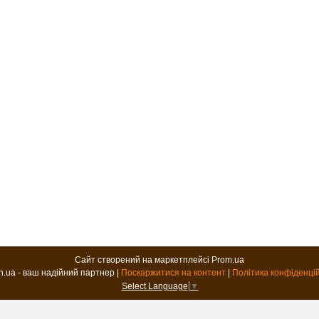
Сайт створений на маркетплейсі
Prom.ua
B2B.in.ua - ваш надійний партнер |
Поскаржитися на контент
|
Політика конфіденці
Select Language
▼