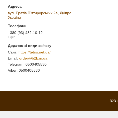
вул. Братів П'ятирорських 2а, Дніпро,
Україна
+380 (93) 482-10-12
Офіс
https://tetris.net.ua/
order@b2b.in.ua
0500405530
0500405530