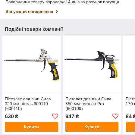
Повернення товару впродовж 14 днів за рахунок покупця
Всі умови повернення
Подібні товари компанії
Пістолет для піни Сила
Пістолет для піни Сила
Піст
320 мм нікель 600110
350 мм тефлон Pro
170 
(600110)
(600109)
630
947
84
₴
₴
Купити
Купити