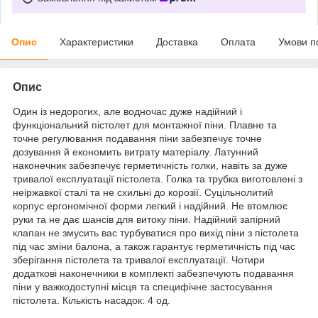
Опис
Характеристики
Доставка
Оплата
Умови п
Опис
Один із недорогих, але водночас дуже надійний і
функціональний пістолет для монтажної піни. Плавне та
точне регулювання подавання піни забезпечує точне
дозування й економить витрату матеріалу. Латунний
наконечник забезпечує герметичність голки, навіть за дуже
тривалої експлуатації пістолета. Голка та трубка виготовлені з
неіржавкої сталі та не схильні до корозії. Суцільнолитий
корпус ергономічної форми легкий і надійний. Не втомлює
руки та не дає шансів для витоку піни. Надійний запірний
клапан не змусить вас турбуватися про вихід піни з пістолета
під час зміни балона, а також гарантує герметичність під час
зберігання пістолета та тривалої експлуатації. Чотири
додаткові наконечники в комплекті забезпечують подавання
піни у важкодоступні місця та специфічне застосування
пістолета. Кількість насадок: 4 од.