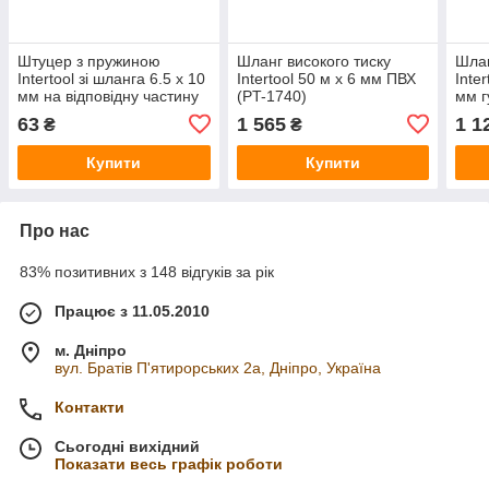
Штуцер з пружиною
Шланг високого тиску
Шлан
Intertool зі шланга 6.5 x 10
Intertool 50 м x 6 мм ПВХ
Inte
мм на відповідну частину
(PT-1740)
мм г
(PT-1836)
63
1 565
1 1
₴
₴
Купити
Купити
Про нас
83% позитивних з 148 відгуків за рік
Працює з 11.05.2010
м. Дніпро
вул. Братів П'ятирорських 2а, Дніпро, Україна
Контакти
Сьогодні вихідний
Показати весь графік роботи