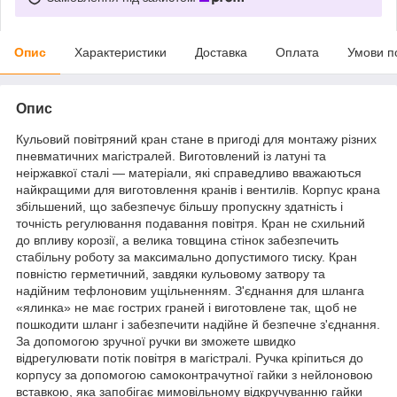
Опис
Характеристики
Доставка
Оплата
Умови п
Опис
Кульовий повітряний кран стане в пригоді для монтажу різних
пневматичних магістралей. Виготовлений із латуні та
неіржавкої сталі — матеріали, які справедливо вважаються
найкращими для виготовлення кранів і вентилів. Корпус крана
збільшений, що забезпечує більшу пропускну здатність і
точність регулювання подавання повітря. Кран не схильний
до впливу корозії, а велика товщина стінок забезпечить
стабільну роботу за максимально допустимого тиску. Кран
повністю герметичний, завдяки кульовому затвору та
надійним тефлоновим ущільненням. З'єднання для шланга
«ялинка» не має гострих граней і виготовлене так, щоб не
пошкодити шланг і забезпечити надійне й безпечне з'єднання.
За допомогою зручної ручки ви зможете швидко
відрегулювати потік повітря в магістралі. Ручка кріпиться до
корпусу за допомогою самоконтрачутної гайки з нейлоновою
вставкою, яка запобігає мимовільному відкручуванню гайки