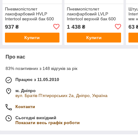
Пневмопістолет
Пневмопістолет
Шту
лакофарбовий HVLP
лакофарбовий LVLP
Inter
Intertool верхній бак 600
Intertool верхній бак 600
мм н
мл x 1.4 мм PT-0103 (PT-
мл x 1.4 мм PT-0134 (PT-
(PT-
937
1 438
63
₴
₴
0103)
0134)
Купити
Купити
Про нас
83% позитивних з 148 відгуків за рік
Працює з 11.05.2010
м. Дніпро
вул. Братів П'ятирорських 2а, Дніпро, Україна
Контакти
Сьогодні вихідний
Показати весь графік роботи