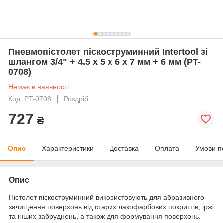
Пневмопістолет піскоструминний Intertool зі
шлангом 3/4" + 4.5 x 5 x 6 x 7 мм + 6 мм (PT-
0708)
Немає в наявності
Код: PT-0708
Роздріб
727
₴
Опис
Характеристики
Доставка
Оплата
Умови п
Опис
Пістолет піскоструминний використовують для абразивного
зачищення поверхонь від старих лакофарбових покриттів, іржі
та інших забруднень, а також для формування поверхонь.