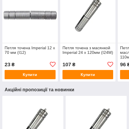
Петля точена Imperial 12 x
Петля точена з масянкой
Петл
70 мм (I12)
Imperial 24 x 120мм (I24M)
масл
110м
23
107
96
₴
₴
Купити
Купити
Акційні пропозиції та новинки