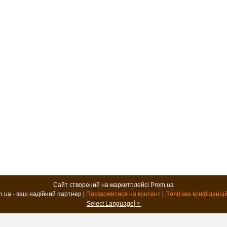
Сайт створений на маркетплейсі
Prom.ua
B2B.in.ua - ваш надійний партнер |
Поскаржитися на контент
|
Політика конфіденці
Select Language
▼