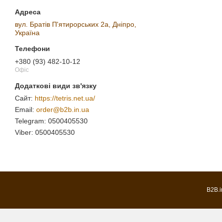
вул. Братів П'ятирорських 2а, Дніпро,
Україна
+380 (93) 482-10-12
Офіс
https://tetris.net.ua/
order@b2b.in.ua
0500405530
0500405530