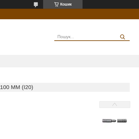
Кошик
00 ММ (I20)