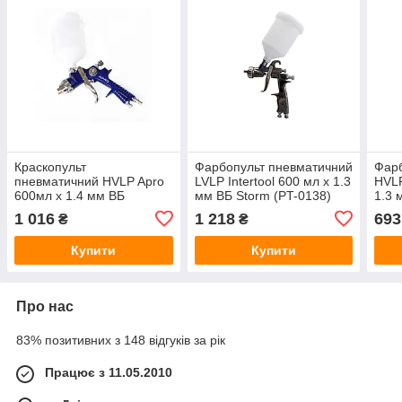
Краскопульт
Фарбопульт пневматичний
Фарб
пневматичний HVLP Apro
LVLP Intertool 600 мл x 1.3
HVLP
600мл x 1.4 мм ВБ
мм ВБ Storm (PT-0138)
1.3 
пластик (850035)
0117
1 016
1 218
693
₴
₴
Купити
Купити
Про нас
83% позитивних з 148 відгуків за рік
Працює з 11.05.2010