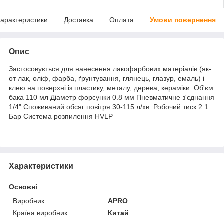
арактеристики
Доставка
Оплата
Умови повернення
Опис
Застосовується для нанесення лакофарбових матеріалів (як-
от лак, оліф, фарба, ґрунтування, глянець, глазур, емаль) і
клею на поверхні із пластику, металу, дерева, кераміки. Об'єм
бака 110 мл Діаметр форсунки 0.8 мм Пневматичне з'єднання
1/4" Споживаний обсяг повітря 30-115 л/хв. Робочий тиск 2.1
Бар Система розпилення HVLP
Характеристики
Основні
Виробник
APRO
Країна виробник
Китай