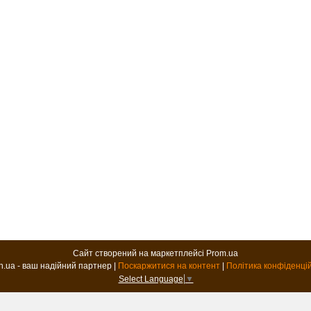
Сайт створений на маркетплейсі
Prom.ua
B2B.in.ua - ваш надійний партнер |
Поскаржитися на контент
|
Політика конфіденці
Select Language
▼