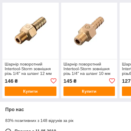
Шарнір поворотний
Шарнір поворотний
Шарн
Intertool-Storm зовнішня
Intertool-Storm зовнішня
Inte
різь 1/4" на шланг 12 мм
різь 1/4" на шланг 10 мм
різь
(PT-2207)
(PT-2206)
6мм 
146
145
127
₴
₴
Купити
Купити
Про нас
83% позитивних з 148 відгуків за рік
Працює з 11.05.2010