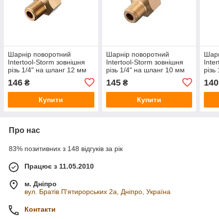
Шарнір поворотний
Шарнір поворотний
Шарн
Intertool-Storm зовнішня
Intertool-Storm зовнішня
Inte
різь 1/4" на шланг 12 мм
різь 1/4" на шланг 10 мм
різь
(PT-2207)
(PT-2206)
(PT-
146
145
140
₴
₴
Купити
Купити
Про нас
83% позитивних з 148 відгуків за рік
Працює з 11.05.2010
м. Дніпро
вул. Братів П'ятирорських 2а, Дніпро, Україна
Контакти