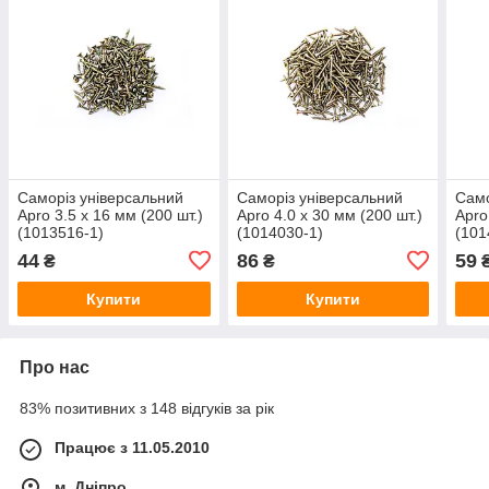
Саморіз універсальний
Саморіз універсальний
Само
Apro 3.5 x 16 мм (200 шт.)
Apro 4.0 x 30 мм (200 шт.)
Apro
(1013516-1)
(1014030-1)
(101
44
86
59
₴
₴
Купити
Купити
Про нас
83% позитивних з 148 відгуків за рік
Працює з 11.05.2010
м. Дніпро