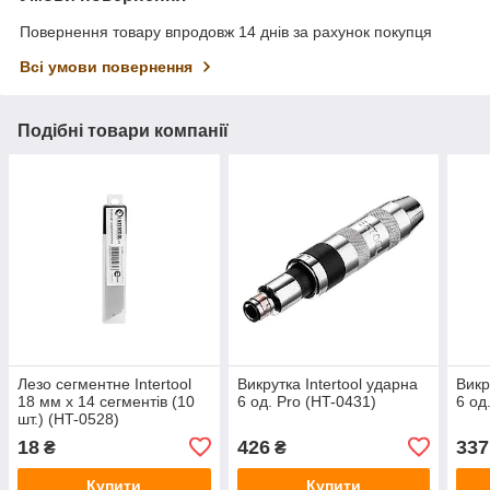
Повернення товару впродовж 14 днів за рахунок покупця
Всі умови повернення
Подібні товари компанії
Лезо сегментне Intertool
Викрутка Intertool ударна
Викр
18 мм x 14 сегментів (10
6 од. Pro (HT-0431)
6 од
шт.) (HT-0528)
18
426
337
₴
₴
Купити
Купити