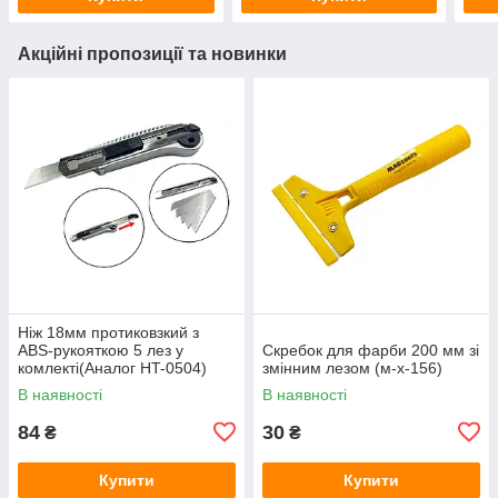
Акційні пропозиції та новинки
Ніж 18мм протиковзкий з
ABS‑рукояткою 5 лез у
Скребок для фарби 200 мм зі
комлекті(Аналог HT-0504)
змінним лезом (м-х-156)
(124173)
В наявності
В наявності
84
30
₴
₴
Купити
Купити