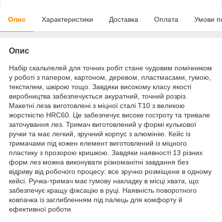
Опис
Характеристики
Доставка
Оплата
Умови п
Опис
Набір скальпелей для точних робіт стане чудовим помічником
у роботі з папером, картоном, деревом, пластмасами, гумою,
текстилем, шкірою тощо. Завдяки високому класу якості
виробництва забезпечується акуратний, точний розріз.
Макетні леза виготовлені з міцної сталі T10 з великою
жорсткістю HRC60. Це забезпечує високе гостроту та тривале
заточування лез. Тримач виготовлений у формі кулькової
ручки та має легкий, зручний корпус з алюмінію. Кейс із
тримачами під кожен елемент виготовлений із міцного
пластику з прозорою кришкою. Завдяки наявності 13 різних
форм лез можна виконувати різноманітні завдання без
відриву від робочого процесу: все зручно розміщене в одному
кейсі. Ручка-тримач має гумову накладку в місці хвата, що
забезпечує кращу фіксацію в руці. Наявність поворотного
ковпачка із заглибленням під палець для комфорту й
ефективної роботи.