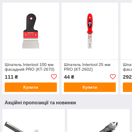
Шпатель Intertool 100 мм
Шпатель Intertool 25 мм
Шпат
фасадний PRO (KT-2670)
PRO (KT-2602)
фаса
111
44
292
₴
₴
Купити
Купити
Акційні пропозиції та новинки