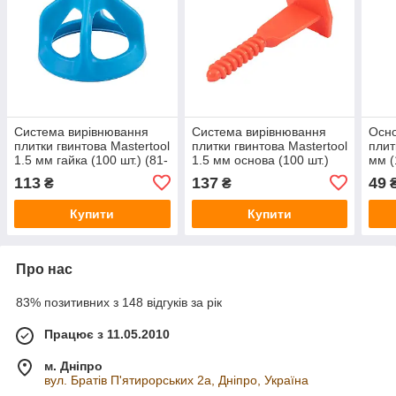
Система вирівнювання
Система вирівнювання
Осно
плитки гвинтова Mastertool
плитки гвинтова Mastertool
плитк
1.5 мм гайка (100 шт.) (81-
1.5 мм основа (100 шт.)
мм (
0513)
(81-0512)
113
137
49
₴
₴
Купити
Купити
Про нас
83% позитивних з 148 відгуків за рік
Працює з 11.05.2010
м. Дніпро
вул. Братів П'ятирорських 2а, Дніпро, Україна