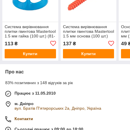
Система вирівнювання
Система вирівнювання
Осно
плитки гвинтова Mastertool
плитки гвинтова Mastertool
плитк
1.5 мм гайка (100 шт.) (81-
1.5 мм основа (100 шт.)
мм (
0513)
(81-0512)
113
137
49
₴
₴
Купити
Купити
Про нас
83% позитивних з 148 відгуків за рік
Працює з 11.05.2010
м. Дніпро
вул. Братів П'ятирорських 2а, Дніпро, Україна
Контакти
Сьогодні працює з 09:00 до 18:00