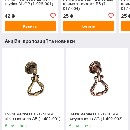
трубка AL/CP (1-026-001)
пряма з точками PB (1-
прям
017-004)
017-
42
25
25
₴
₴
Купити
Купити
Акційні пропозиції та новинки
Ручка меблева FZB 50мм
Ручка меблева FZB 50 мм
вісюлька коло AB (1-402-001)
висувка коло AC (1-402-002)
В наявності
В наявності