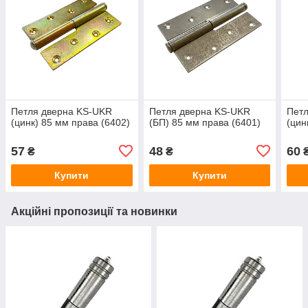
Петля дверна KS-UKR
Петля дверна KS-UKR
Пет
(цинк) 85 мм права (6402)
(БП) 85 мм права (6401)
(цин
57
48
60
₴
₴
Купити
Купити
Акційні пропозиції та новинки